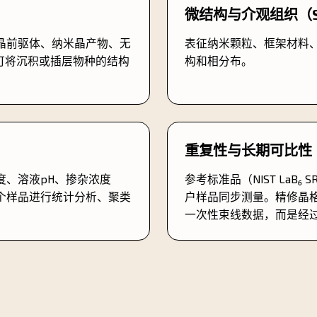
微结构与介观组织（S
晶前驱体、纳米晶产物、无
表征纳米颗粒、框架材料
可将沉积或插层物种的结构
构和相分布。
重复性与长期可比性
度、溶液pH、掺杂浓度
参考标准品（NIST LaB₆ S
个样品进行统计分析、聚类
户样品同步测量。精修晶
。
一次性束线数据，而是经