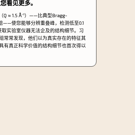
让您看见更多。
（Q ≈ 1.5 Å⁻¹）——比典型Bragg-
–5倍——使您能够分辨重叠峰，检测低至0.1
相，并获取实验室仪器无法企及的结构细节。习
组常常发现，他们以为真实存在的特征其
具有真正科学价值的结构细节也首次得以