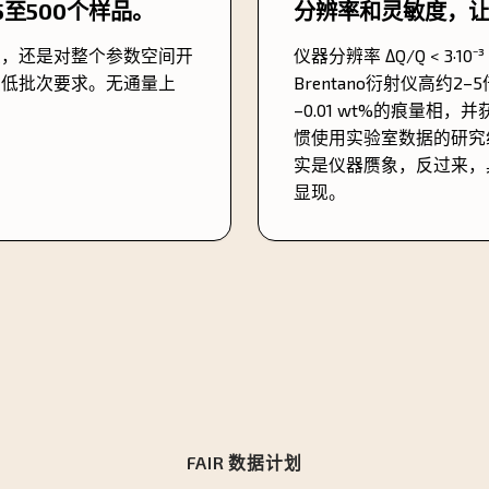
至500个样品。
分辨率和灵敏度，
定，还是对整个参数空间开
仪器分辨率 ΔQ/Q < 3·10⁻³
最低批次要求。无通量上
Brentano衍射仪高约2
–0.01 wt%的痕量
惯使用实验室数据的研究
实是仪器赝象，反过来，
显现。
FAIR 数据计划