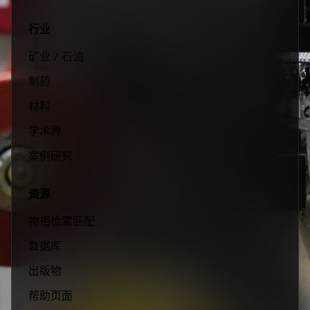
行业
矿业 / 石油
制药
材料
学术界
案例研究
资源
物相检索匹配
数据库
出版物
帮助页面