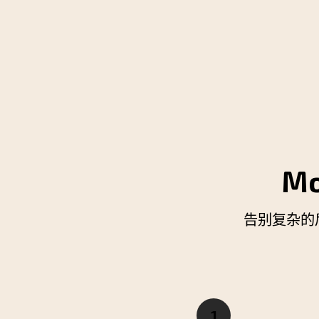
M
告别复杂的
1